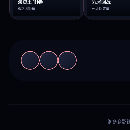
海贼王 111卷
咒术回战
和之国终章
死灭回游篇
🎬 多多