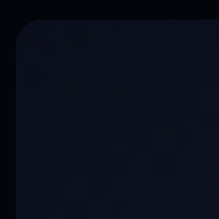
三体 · 黑暗森林
科幻巨制 · 年度必看