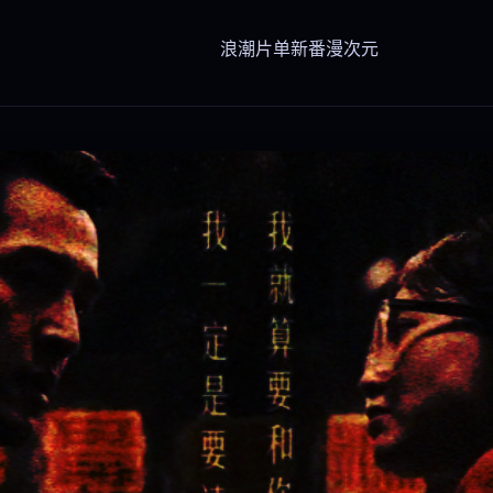
浪潮
片单
新番
漫次元