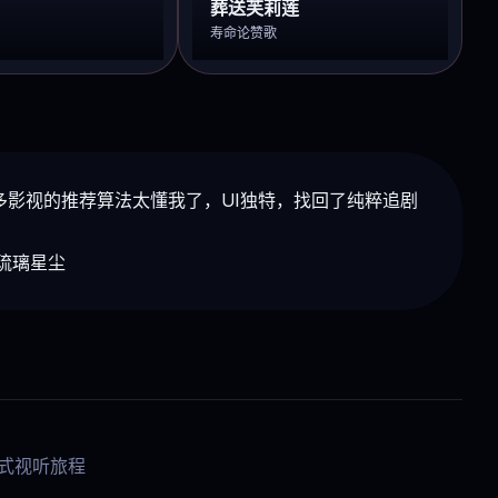
葬送芙莉莲
寿命论赞歌
多影视的推荐算法太懂我了，UI独特，找回了纯粹追剧
@琉璃星尘
浸式视听旅程