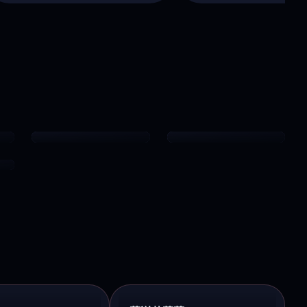
我独自升级
怪兽8号
爽番激斗
热血·社畜英雄