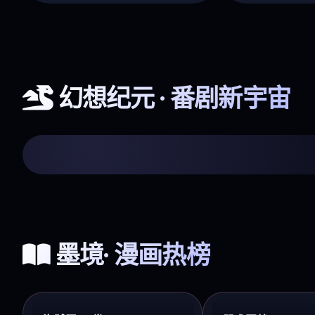
幻想纪元 · 番剧新宇宙
咒术回战 涩谷事变
热血 · 9.6分 · 现象级
墨境· 漫画热榜