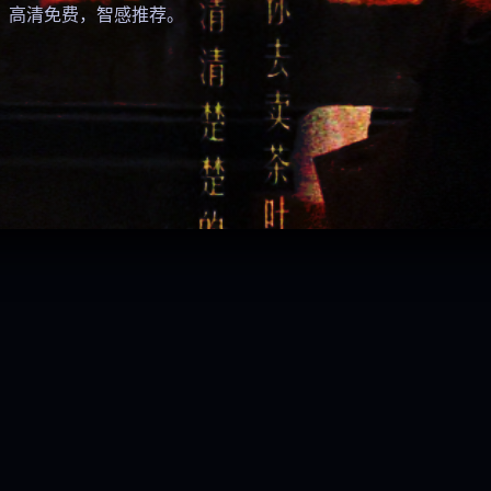
。高清免费，智感推荐。
逆鳞·重生
奇迹少女
爱乐之城·重映
谈判专家
动作 / 犯罪 · 8.3
动画 / 奇幻 ·
音乐 / 爱情 · 9.0
港片 · 犯罪 8