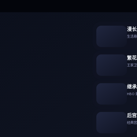
漫长
生活悬疑
繁花
王家卫美
继承
HBO
后宫
经典宫斗