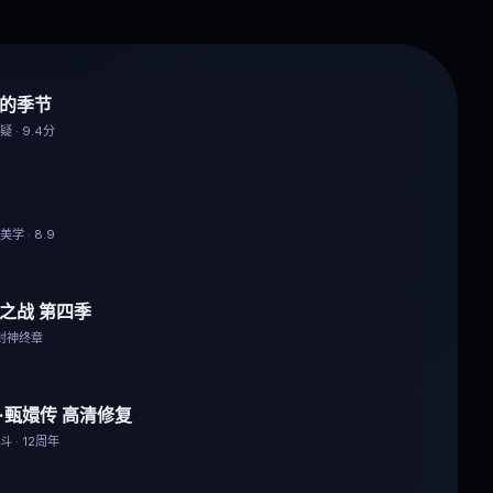
的季节
 · 9.4分
学 · 8.9
之战 第四季
 封神终章
·甄嬛传 高清修复
 · 12周年