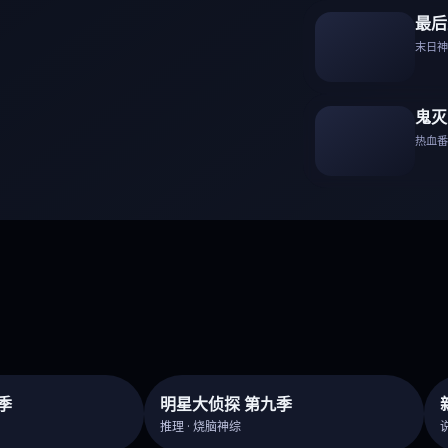
最后
末日神剧
鬼灭
热血
季
明星大侦探 第九季
推理 · 烧脑神综