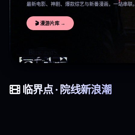
最新电影、神剧、爆款综艺与新番漫画，一站串联
🎬 漫游片库 →
临界点 · 院线新浪潮
星际迷航：深渊
长安十二时辰·影版
沉默的证词
8.7 · 科幻巨制
9.2 · 历史悬疑
东北告别天团
悬疑 / 剧情 · 7.8
喜剧 · 7.9