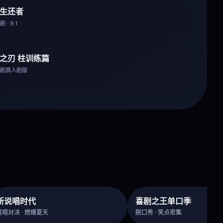
生还者
 · 9.1
之刃 柱训练篇
番剧真人剧版
新说唱时代
喜剧之王单口季
说唱对决 · 燃爆夏天
脱口秀 · 笑点密集