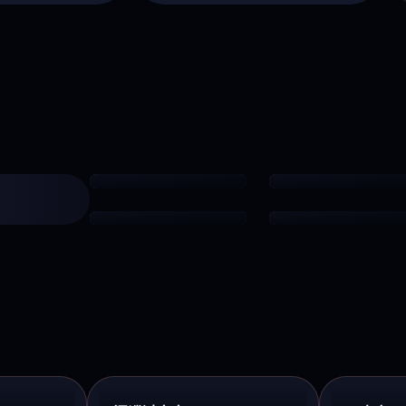
葬送的芙莉莲
迷宫饭
奇幻治愈
美食冒险 · 9.1
蓝色监狱
时光代理人·英都篇
足球竞技
悬疑奇幻