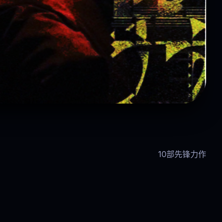
沙丘：救世主
10部先锋力作
狂野人生
 8.9
科幻 · 史诗延续
.5
传记 / 运动 · 8.2